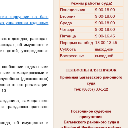
Режим работы суда:
Понедельник
9.00-18.00
Вторник
9.00-18.00
твия коррупции на базе
ма управления кадровым
Среда
9.00-18.00
Четверг
9.00-18.00
Пятница
9.00-16.45
ок о доходах, расходах,
Перерыв на обед: 13.00-13.45
расходах, об имуществе и
Суббота
выходной
них детей, утвержденные
Воскресенье
выходной
.
о сообщении отдельными
ТЕЛЕФОНЫ ДЛЯ СПРАВОК
бными командировками и
Приемная Багаевского районного
служебных (должностных)
суда
енных от его реализации,
тел: (86357) 33-1-12
 10
ражданина, замещавшего
и гражданско-правового
Постоянное судебное
присутствие
Багаевского районного суда в
схода, об имуществе и
п.Весёлый Весёловского района