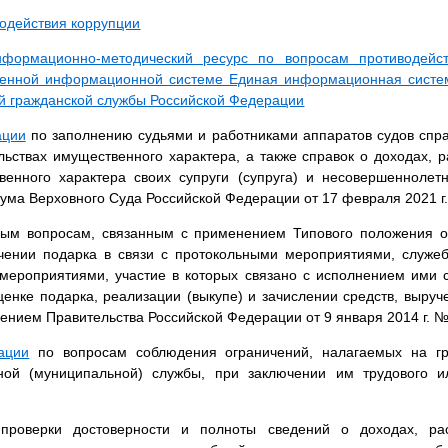
водействия коррупции
формационно-методический ресурс по вопросам противодейс
венной информационной системе Единая информационная систе
ой гражданской службы Российской Федерации
ации
по заполнению судьями и работниками аппаратов судов справ
ьствах имущественного характера, а также справок о доходах, 
венного характера своих супруги (супруга) и несовершеннолет
ма Верховного Суда Российской Федерации от 17 февраля 2021 г
ым вопросам, связанным с применением Типового положения 
учении подарка в связи с протокольными мероприятиями, служе
ероприятиями, участие в которых связано с исполнением ими 
ценке подарка, реализации (выкупе) и зачислении средств, выруч
ением Правительства Российской Федерации от 9 января 2014 г. №
ации
по вопросам соблюдения ограничений, налагаемых на г
нной (муниципальной) службы, при заключении им трудового ил
роверки достоверности и полноты сведений о доходах, ра