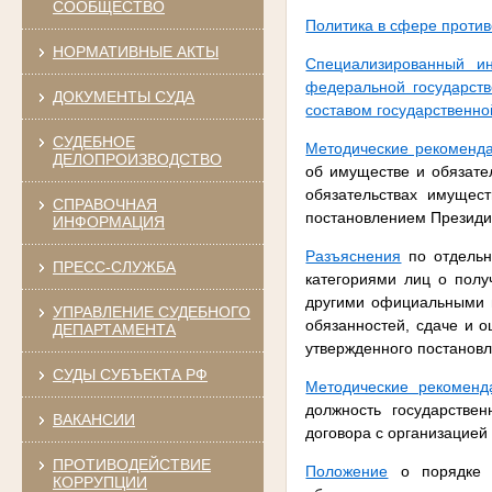
СООБЩЕСТВО
Политика в сфере проти
НОРМАТИВНЫЕ АКТЫ
Специализированный ин
федеральной государст
ДОКУМЕНТЫ СУДА
составом государственн
СУДЕБНОЕ
Методические рекоменд
ДЕЛОПРОИЗВОДСТВО
об имуществе и обязател
обязательствах имущест
СПРАВОЧНАЯ
постановлением Президиу
ИНФОРМАЦИЯ
Разъяснения
по отдельн
ПРЕСС-СЛУЖБА
категориями лиц о пол
другими официальными м
УПРАВЛЕНИЕ СУДЕБНОГО
обязанностей, сдаче и о
ДЕПАРТАМЕНТА
утвержденного постановл
СУДЫ СУБЪЕКТА РФ
Методические рекоменд
должность государстве
ВАКАНСИИ
договора с организацией
ПРОТИВОДЕЙСТВИЕ
Положение
о порядке п
КОРРУПЦИИ