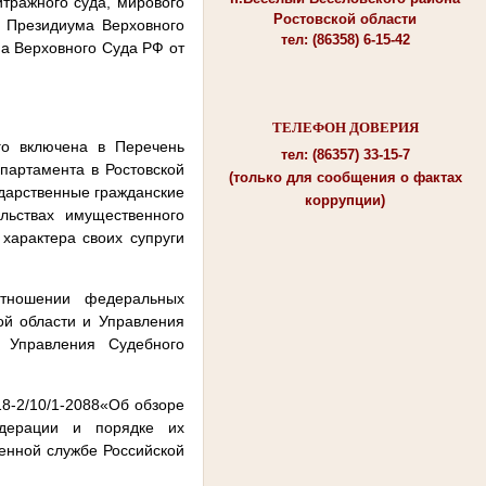
итражного суда, мирового
Ростовской области
м Президиума Верховного
тел: (86358) 6-15-42
ма Верховного Суда РФ от
ТЕЛЕФОН ДОВЕРИЯ
го включена в Перечень
тел: (86357) 33-15-7
партамента в Ростовской
(только для сообщения о фактах
ударственные гражданские
коррупции)
льствах имущественного
 характера своих супруги
отношении федеральных
ой области и Управления
а Управления Судебного
8-2/10/1-2088«Об обзоре
едерации и порядке их
венной службе Российской