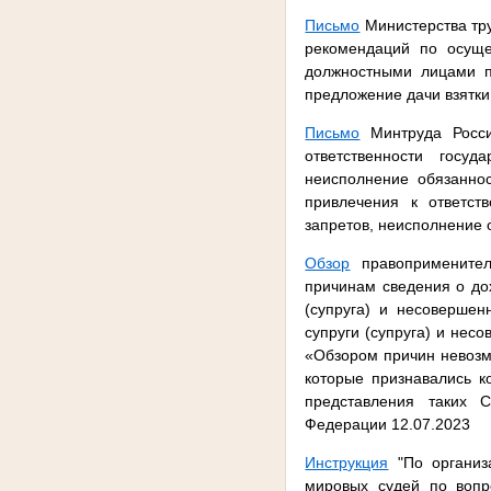
Письмо
Министерства тру
рекомендаций по осуще
должностными лицами п
предложение дачи взятки 
Письмо
Минтруда России
ответственности госу
неисполнение обязаннос
привлечения к ответст
запретов, неисполнение 
Обзор
правоприменител
причинам сведения о дох
(супруга) и несовершен
супруги (супруга) и нес
«Обзором причин невозмо
которые признавались 
представления таких 
Федерации 12.07.2023
Инструкция
"По организ
мировых судей по вопр