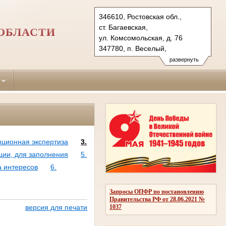
346610, Ростовская обл.,
ст. Багаевская,
ОБЛАСТИ
ул. Комсомольская, д. 76
347780, п. Веселый,
пер. Комсомольский, д. 51
развернуть
Тел.: (86357) 3-36-33, 3-31-53,
(86358) 6-15-42
bagaevsky.ros@sudrf.ru
bagaevsky2.ros@sudrf.ru
показать на карте
пционная экспертиза
3.
ции, для заполнения
5.
а интересов
6.
Запросы ОПФР по постановлению
Правительства РФ от 28.06.2021 №
1037
версия для печати