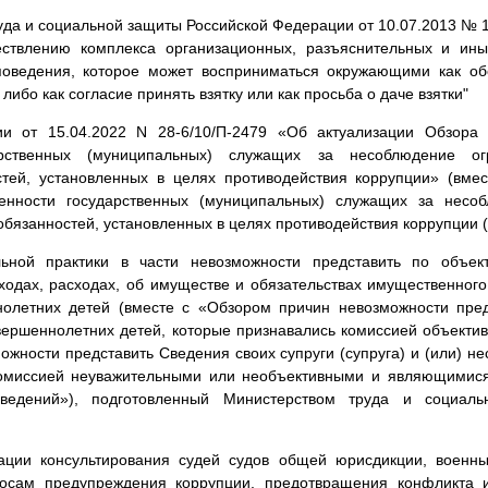
да и социальной защиты Российской Федерации от 10.07.2013 № 1
ствлению комплекса организационных, разъяснительных и и
оведения, которое может восприниматься окружающими как об
либо как согласие принять взятку или как просьба о даче взятки"
 от 15.04.2022 N 28-6/10/П-2479 «Об актуализации Обзора 
дарственных (муниципальных) служащих за несоблюдение ог
тей, установленных в целях противодействия коррупции» (вме
венности государственных (муниципальных) служащих за несо
обязанностей, установленных в целях противодействия коррупции (
ьной практики в части невозможности представить по объек
одах, расходах, об имуществе и обязательствах имущественного
нолетних детей (вместе с «Обзором причин невозможности пре
овершеннолетних детей, которые признавались комиссией объект
жности представить Сведения своих супруги (супруга) и (или) н
комиссией неуважительными или необъективными и являющимися
Сведений»), подготовленный Министерством труда и социаль
ации консультирования судей судов общей юрисдикции, военны
осам предупреждения коррупции, предотвращения конфликта 