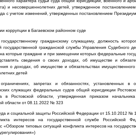
енного характера судьи суда общей юрисдикции, военного и арб
руга) и несовершеннолетних детей, утвержденное постановление
ода с учетом изменений, утвержденных постановлением Президиу
ии коррупции в Багаевском районном суде
осударственному гражданскому служащему, должность которо
 государственной гражданской службы Управления Судебного де
 на которые граждане и при замещении которых федеральные гос
ставлять сведения о своих доходах, об имуществе и обязате
ения о доходах, об имуществе и обязательствах имущественного
олетних детей
граничениях, запретах и обязанностях, установленных в 
нских служащих федеральных судов общей юрисдикции Ростовск
а в Ростовской области, утвержденная приказом начальник
ой области от 08.11.2022 № 323
да и социальной защиты Российской Федерации от 15.10.2012 № 1
ликта интересов на государственной службе Российской Ф
с «Обзором типовых ситуаций конфликта интересов на государст
урегулирования»)