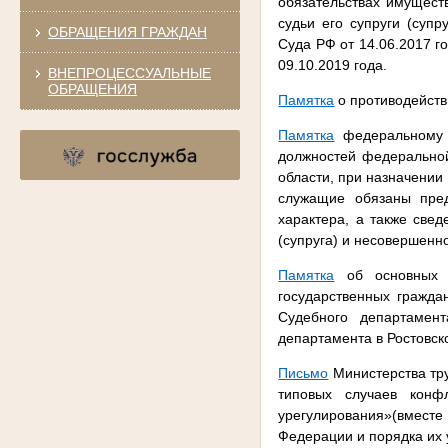
обязательствах имуществ
судьи его супруги (суп
ОБРАЩЕНИЯ ГРАЖДАН
Суда РФ от 14.06.2017 г
09.10.2019 года.
ВНЕПРОЦЕССУАЛЬНЫЕ
ОБРАЩЕНИЯ
Памятка
о противодейств
Памятка
федеральному г
должностей федеральной
области, при назначении
служащие обязаны пред
характера, а также свед
(супруга) и несовершенн
Памятка
об основных о
государственных гражда
Судебного департамент
департамента в Ростовск
Письмо
Министерства тру
типовых случаев конф
урегулирования»(вместе 
Федерации и порядка их 