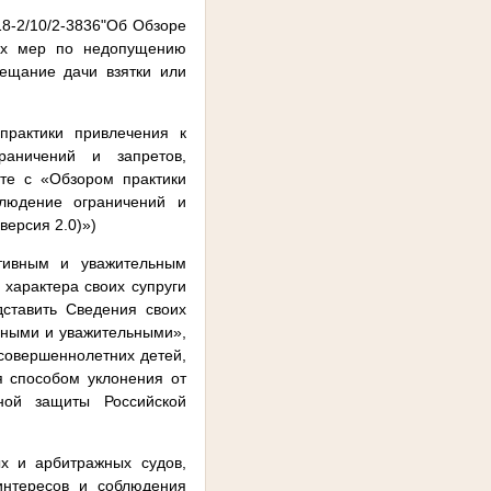
8-2/10/2-3836"Об Обзоре
ных мер по недопущению
ещание дачи взятки или
практики привлечения к
раничений и запретов,
сте с «Обзором практики
блюдение ограничений и
версия 2.0)»)
тивным и уважительным
 характера своих супруги
дставить Сведения своих
ивными и уважительными»,
есовершеннолетних детей,
 способом уклонения от
ной защиты Российской
х и арбитражных судов,
интересов и соблюдения