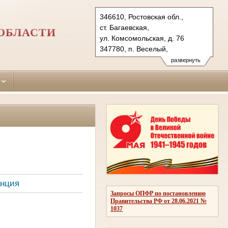
346610, Ростовская обл.,
ст. Багаевская,
ОБЛАСТИ
ул. Комсомольская, д. 76
347780, п. Веселый,
пер. Комсомольский, д. 51
развернуть
Тел.: (86357) 3-36-33, 3-31-53,
(86358) 6-15-42
bagaevsky.ros@sudrf.ru
bagaevsky2.ros@sudrf.ru
показать на карте
анция
Запросы ОПФР по постановлению
Правительства РФ от 28.06.2021 №
1037