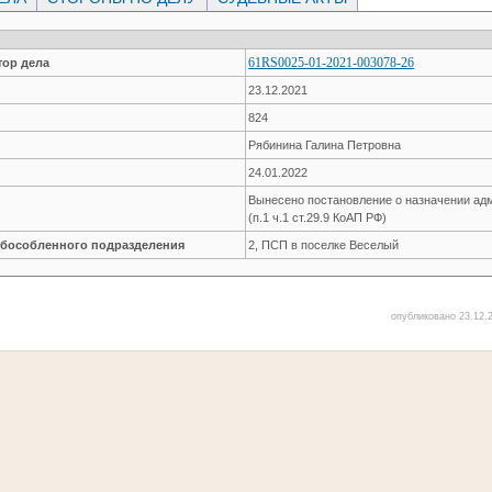
61RS0025-01-2021-003078-26
ор дела
23.12.2021
824
Рябинина Галина Петровна
24.01.2022
Вынесено постановление о назначении ад
(п.1 ч.1 ст.29.9 КоАП РФ)
обособленного подразделения
2, ПСП в поселке Веселый
опубликовано 23.12.2