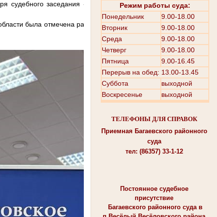
 судебного заседания - Золотаревой Кристины
Режим работы суда:
Понедельник
9.00-18.00
бласти была отмечена работа помощника судьи -
Вторник
9.00-18.00
Среда
9.00-18.00
Четверг
9.00-18.00
Пятница
9.00-16.45
Перерыв на обед: 13.00-13.45
Суббота
выходной
Воскресенье
выходной
ТЕЛЕФОНЫ ДЛЯ СПРАВОК
Приемная Багаевского районного
суда
тел: (86357) 33-1-12
Постоянное судебное
присутствие
Багаевского районного суда в
п.Весёлый Весёловского района