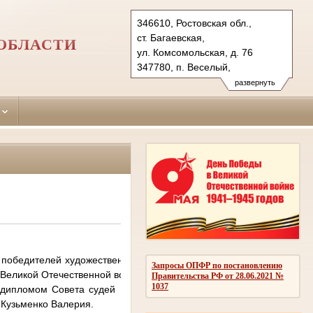
346610, Ростовская обл.,
ст. Багаевская,
ОБЛАСТИ
ул. Комсомольская, д. 76
347780, п. Веселый,
пер. Комсомольский, д. 51
развернуть
Тел.: (86357) 3-36-33, 3-31-53,
(86358) 6-15-42
bagaevsky.ros@sudrf.ru
bagaevsky2.ros@sudrf.ru
показать на карте
версия для печати
бедителей художественно-творческого конкурса
Запросы ОПФР по постановлению
 Великой Отечественной войне.
Правительства РФ от 28.06.2021 №
1037
пломом Совета судей Ростовской области дочь
 Кузьменко Валерия.