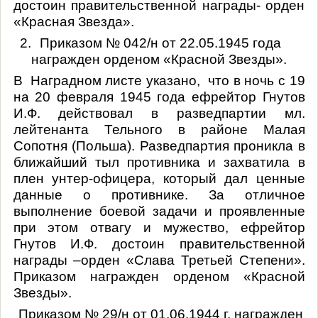
достоин правительственной награды- орден
«Красная Звезда».
2.
Приказом № 042/н от 22.05.1945 года
награжден орденом «Красной Звезды».
В Наградном листе указано, что в ночь с 19
на 20 февраля 1945 года ефрейтор Гнутов
И.Ф. действовал в разведпартии мл.
лейтенанта Тельного в районе Малая
Сопотня (Польша). Разведпартия проникла в
ближайший тыл противника и захватила в
плен унтер-офицера, который дал ценные
данные о противнике. За отличное
выполнение боевой задачи и проявленные
при этом отвагу и мужество, ефрейтор
Гнутов И.Ф. достоин правительственной
награды –орден «Слава Третьей Степени».
Приказом награжден орденом «Красной
Звезды».
3.
Приказом № 29/н от 01.06.1944 г. награжден