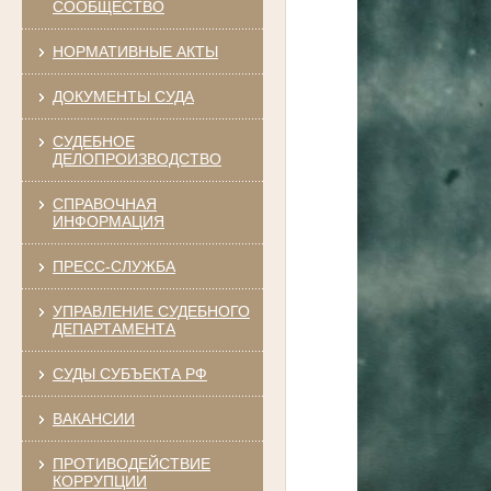
СООБЩЕСТВО
НОРМАТИВНЫЕ АКТЫ
ДОКУМЕНТЫ СУДА
СУДЕБНОЕ
ДЕЛОПРОИЗВОДСТВО
СПРАВОЧНАЯ
ИНФОРМАЦИЯ
ПРЕСС-СЛУЖБА
УПРАВЛЕНИЕ СУДЕБНОГО
ДЕПАРТАМЕНТА
СУДЫ СУБЪЕКТА РФ
ВАКАНСИИ
ПРОТИВОДЕЙСТВИЕ
КОРРУПЦИИ