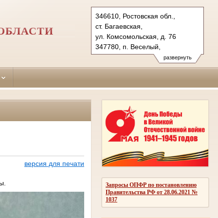
346610, Ростовская обл.,
ст. Багаевская,
ОБЛАСТИ
ул. Комсомольская, д. 76
347780, п. Веселый,
пер. Комсомольский, д. 51
развернуть
Тел.: (86357) 3-36-33, 3-31-53,
(86358) 6-15-42
bagaevsky.ros@sudrf.ru
bagaevsky2.ros@sudrf.ru
показать на карте
версия для печати
ы.
Запросы ОПФР по постановлению
Правительства РФ от 28.06.2021 №
1037