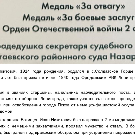
китович, 1914 года рождения, родился в с.Солдатское Горшеч
-ти лет был призван в июне 1940 года Оредежским РВК Ленингр
л в званиях старшины, начальника наблюдательного поста, а
ствиях по обороне Ленинграда, также участвовал в ходе провед
и при освобождении города Псков от немецко-фашистской оккупа
 домой.
 старшина Батищев Иван Никитович был награжден 2-мя медалями 
боях с немецкими захватчиками, проявил мужество и отвагу. В б
, был ранен под вражеским обстрелом при устранении поврежден