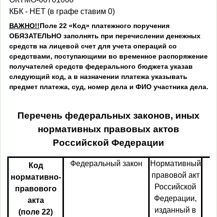
КБК - НЕТ (в графе ставим 0)
ВАЖНО!!
Поле 22 «Код» платежного поручения
ОБЯЗАТЕЛЬНО заполнять при перечислении денежных
средств на лицевой счет для учета операций со
средствами, поступающими во временное распоряжение
получателей средств федерального бюджета указав
следующий код, а в назначении платежа указывать
предмет платежа, суд, номер дела и ФИО участника дела.
Перечень федеральных законов, иных
нормативных правовых актов
Российской
Федерации
Федеральный закон
Нормативный
В
Код
правовой акт
нормативно-
Российской
правового
Федерации,
акта
изданный в
(поле
22)