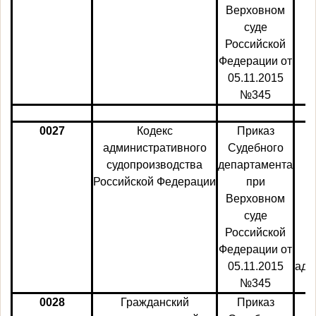
Верховном
суде
Российской
Федерации от
05.11.2015
№345
0027
Кодекс
Приказ
административного
Судебного
судопроизводства
департамента
Российской
Федерации
при
Верховном
суде
Российской
Федерации от
р
05.11.2015
адм
№345
0028
Гражданский
Приказ