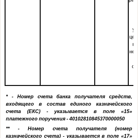
п
уп
цел
во
нег
ос
*
- Номер счета банка получателя средств,
входящего в состав единого казначейского
счета (ЕКС) - указывается в поле «15»
платежного поручения - 40102810845370000050
**
- Номер счета получателя (номер
казначейского счета) - указывается в поле «17»