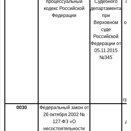
процессуальный
Судебного
ср
кодекс Российской
департамента
п
Федерации
при
Верховном
об
суде
Российской
Федерации от
05.11.2015
№345
р
гра
0030
Федеральный закон от
26 октября 2002 №
127-ФЗ «О
до
несостоятельности