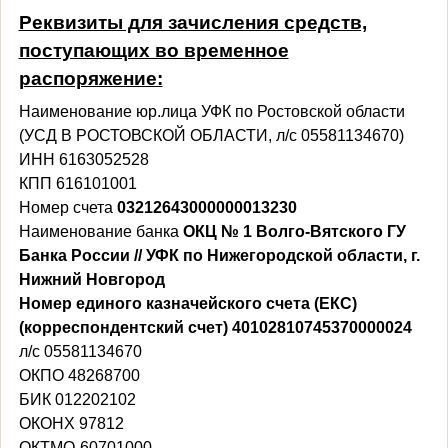
Реквизиты для зачисления средств,
поступающих во временное
распоряжение:
Наименование юр.лица УФК по Ростовской области
(УСД В РОСТОВСКОЙ ОБЛАСТИ, л/с 05581134670)
ИНН
6163052528
КПП 616101001
Номер счета
03212643000000013230
Наименование банка
ОКЦ № 1 Волго-Вятского ГУ
Банка России // УФК по Нижегородской области, г.
Нижний Новгород
Номер единого казначейского счета (ЕКС)
(корреспондентский счет)
40102810745370000024
л/с 05581134670
ОКПО
48268700
БИК 012202102
ОКОНХ 97812
ОКТМО-60701000